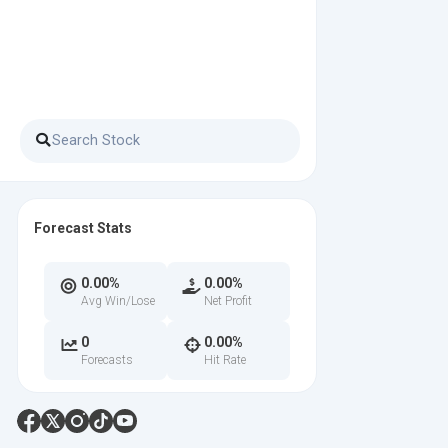
Forecast Stats
0.00%
0.00%
Avg Win/Lose
Net Profit
0
0.00%
Forecasts
Hit Rate