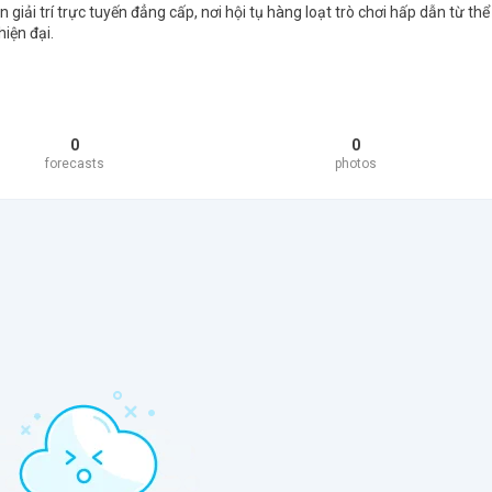
iải trí trực tuyến đẳng cấp, nơi hội tụ hàng loạt trò chơi hấp dẫn từ thể
hiện đại.
0
0
forecasts
photos