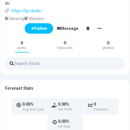
qu
https://kjc.deals/
0
Following
0
Followers
Message
Follow
0
0
0
posts
forecasts
photos
Forecast Stats
0.00%
0.00%
0
Avg Win/Lose
Net Profit
Forecasts
0.00%
Hit Rate