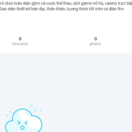
trò chơi toàn diện gồm cá cược thể thao, slot game nổ hũ, casino trực tiế
ao diện thiết kế hiện đại, thân thiện, tương thích tốt trên cả điện tho
0
0
forecasts
photos