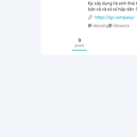
Kjc xây dựng hệ sinh thái 
bắn cá và xổ số hấp dẫn. Gi
https://kjc.company/
0
Following
0
Followers
0
posts