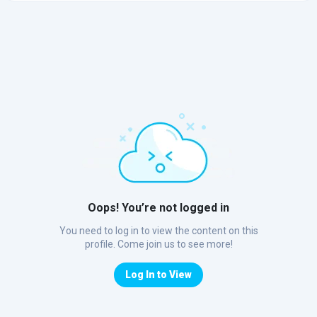
Oops! You’re not logged in
You need to log in to view the content on this
profile. Come join us to see more!
Log In to View