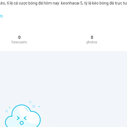
 kèo, tỉ lệ cá cược bóng đá hôm nay: keonhacai 5, tỷ lệ kèo bóng đá trực t
th
0
0
forecasts
photos