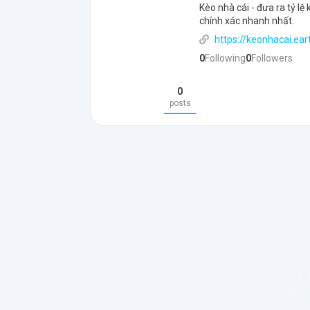
Kèo nhà cái - đưa ra tỷ lệ
chính xác nhanh nhất.
https://keonhacai.ear
0
Following
0
Followers
0
posts