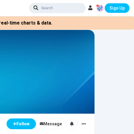
Sign Up
eal-time charts & data.
Message
Follow