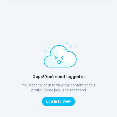
Oops! You’re not logged in
You need to log in to view the content on this
profile. Come join us to see more!
Log In to View