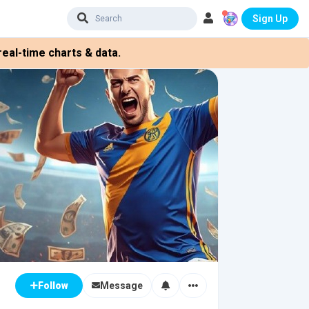
Sign Up
eal-time charts & data.
Message
Follow