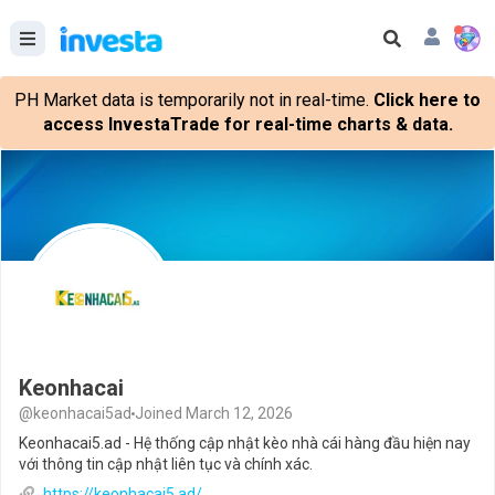
PH Market data is temporarily not in real-time.
Click here to
access InvestaTrade for real-time charts & data.
Keonhacai
@keonhacai5ad
Joined March 12, 2026
Keonhacai5.ad - Hệ thống cập nhật kèo nhà cái hàng đầu hiện nay
với thông tin cập nhật liên tục và chính xác.
https://keonhacai5.ad/