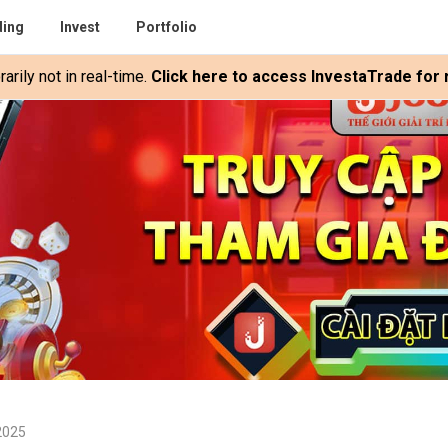
ding
Invest
Portfolio
rily not in real-time.
Click here to access InvestaTrade for r
 2025