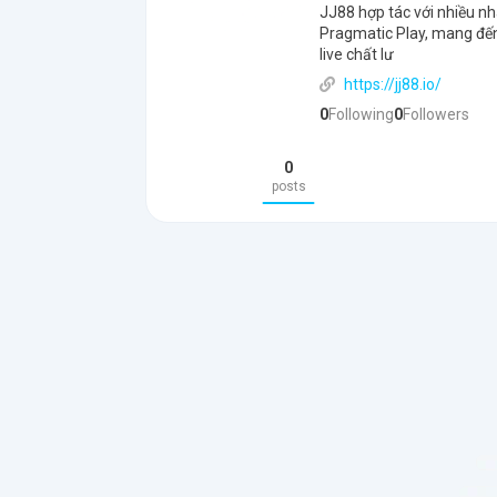
JJ88 hợp tác với nhiều nh
Pragmatic Play, mang đến
live chất lư
https://jj88.io/
0
Following
0
Followers
0
posts