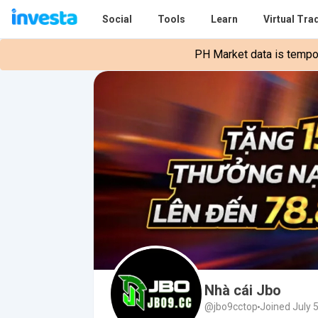
Social
Tools
Learn
Virtual Tra
PH Market data is tempora
Nhà cái Jbo
@jbo9cctop
Joined July 