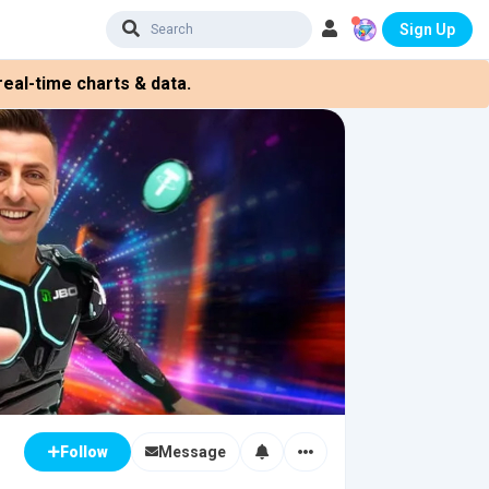
Sign Up
eal-time charts & data.
Message
Follow