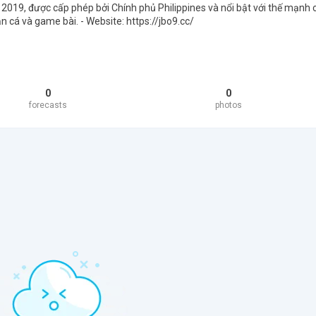
 2019, được cấp phép bởi Chính phủ Philippines và nổi bật với thế mạnh 
n cá và game bài. - Website: https://jbo9.cc/
0
0
forecasts
photos