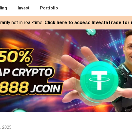
ding
Invest
Portfolio
rily not in real-time.
Click here to access InvestaTrade for r
5, 2025