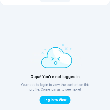
Oops! You’re not logged in
You need to log in to view the content on this
profile. Come join us to see more!
Log In to View