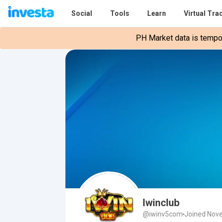
Social
Tools
Learn
Virtual Tra
PH Market data is tempora
Iwinclub
@iwinv5com
Joined Nov