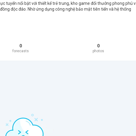
rực tuyến nổi bật với thiết kế trẻ trung, kho game đổi thưởng phong phú 
 đồng độc đáo. Nhờ ứng dụng công nghệ bảo mật tiên tiến và hệ thống
0
0
forecasts
photos