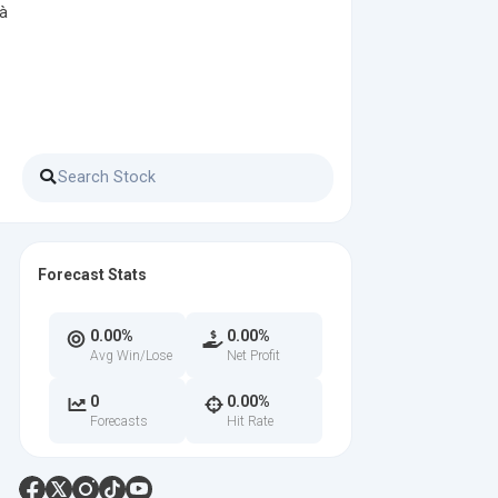
và
Forecast Stats
0.00%
0.00%
Avg Win/Lose
Net Profit
0
0.00%
Forecasts
Hit Rate