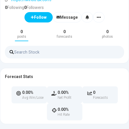
0
Following
0
Followers
Message
Follow
0
0
0
posts
forecasts
photos
Forecast Stats
0.00%
0.00%
0
Avg Win/Lose
Net Profit
Forecasts
0.00%
Hit Rate