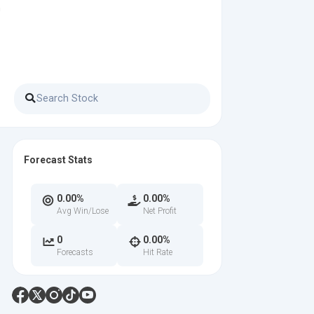
h
Forecast Stats
0.00%
0.00%
Avg Win/Lose
Net Profit
0
0.00%
Forecasts
Hit Rate