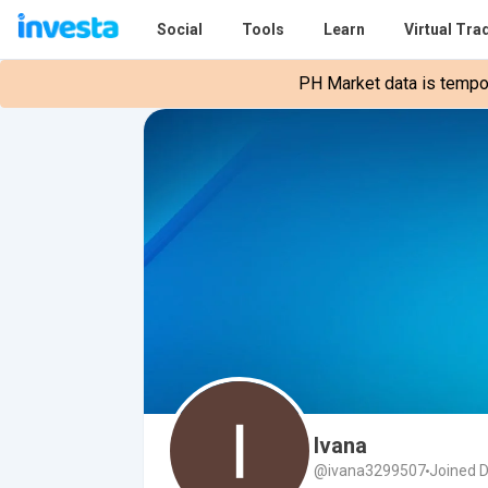
Social
Tools
Learn
Virtual Tra
PH Market data is tempora
Ivana
@ivana3299507
Joined 