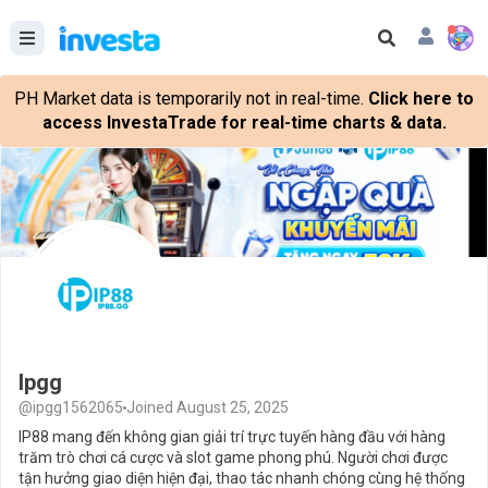
PH Market data is temporarily not in real-time.
Click here to
access InvestaTrade for real-time charts & data.
Ipgg
@ipgg1562065
Joined August 25, 2025
IP88 mang đến không gian giải trí trực tuyến hàng đầu với hàng
trăm trò chơi cá cược và slot game phong phú. Người chơi được
tận hưởng giao diện hiện đại, thao tác nhanh chóng cùng hệ thống