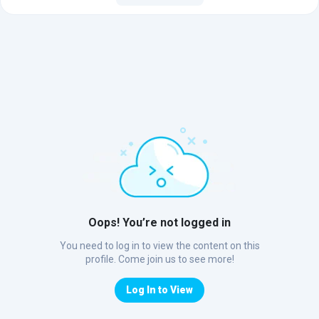
Oops! You’re not logged in
You need to log in to view the content on this
profile. Come join us to see more!
Log In to View