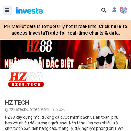
PH Market data is temporarily not in real-time.
Click here to
access InvestaTrade for real-time charts & data.
HZ TECH
@hz88tech
Joined April 19, 2026
HZ88 xây dựng môi trường cá cược minh bạch và an toàn, phù
hợp với nhiều đối tượng người chơi. Nền tảng tích hợp nhiều trò
chơi từ cơ bản đến nâng cao, mang lại trải nghiệm phong phú. Với