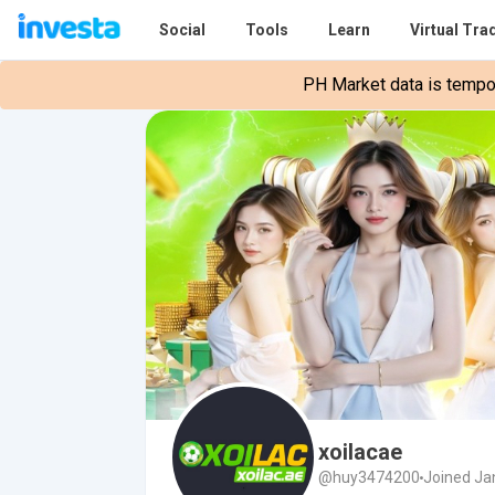
Social
Tools
Learn
Virtual Tra
PH Market data is tempora
xoilacae
@huy3474200
Joined Ja