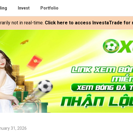
ding
Invest
Portfolio
rily not in real-time.
Click here to access InvestaTrade for r
nuary 31, 2026