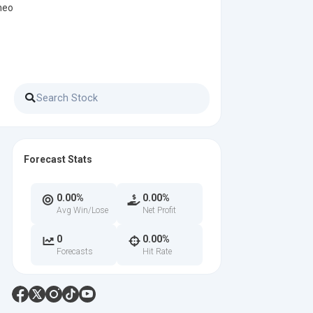
heo
Forecast Stats
0.00%
0.00%
Avg Win/Lose
Net Profit
0
0.00%
Forecasts
Hit Rate