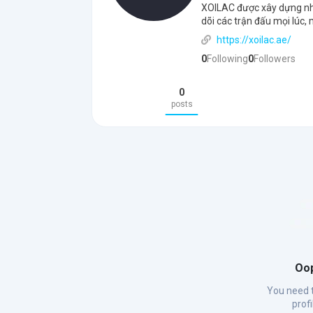
XOILAC được xây dựng nh
dõi các trận đấu mọi lúc, 
https://xoilac.ae/
0
Following
0
Followers
0
posts
Oop
You need t
prof