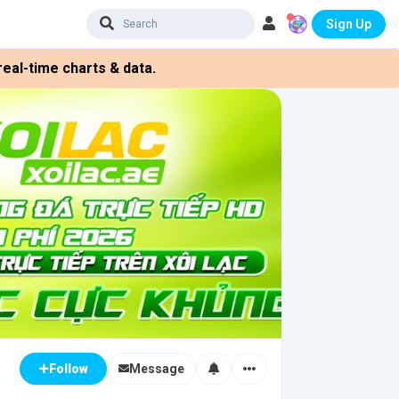
Sign Up
eal-time charts & data.
Message
Follow