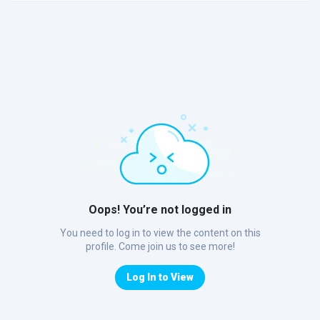
Oops! You’re not logged in
You need to log in to view the content on this
profile. Come join us to see more!
Log In to View