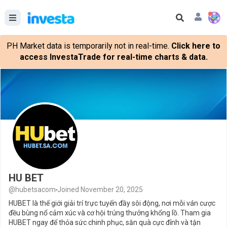
PH Market data is temporarily not in real-time.
Click here to
access InvestaTrade for real-time charts & data.
HU BET
@hubetsacom
Joined November 20, 2025
HUBET là thế giới giải trí trực tuyến đầy sôi động, nơi mỗi ván cược
đều bùng nổ cảm xúc và cơ hội trúng thưởng khổng lồ. Tham gia
HUBET ngay để thỏa sức chinh phục, săn quà cực đỉnh và tận