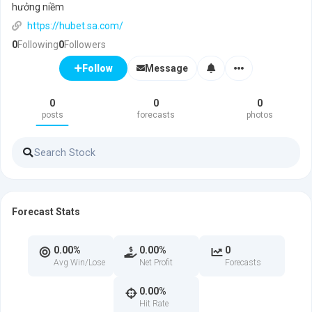
hưởng niềm
https://hubet.sa.com/
0
Following
0
Followers
Message
Follow
0
0
0
posts
forecasts
photos
Forecast Stats
0.00%
0.00%
0
Avg Win/Lose
Net Profit
Forecasts
0.00%
Hit Rate