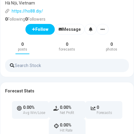
Hà Nội, Vietnam
https://ho88.diy/
0
Following
0
Followers
Message
Follow
0
0
0
posts
forecasts
photos
Forecast Stats
0.00%
0.00%
0
Avg Win/Lose
Net Profit
Forecasts
0.00%
Hit Rate