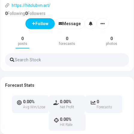
https://hitclubvn.art/
0
Following
0
Followers
Message
Follow
0
0
0
posts
forecasts
photos
Forecast Stats
0.00%
0.00%
0
Avg Win/Lose
Net Profit
Forecasts
0.00%
Hit Rate