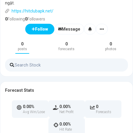
ngặt.
https://hitclubapk.net/
0
Following
0
Followers
Message
Follow
0
0
0
posts
forecasts
photos
Forecast Stats
0.00%
0.00%
0
Avg Win/Lose
Net Profit
Forecasts
0.00%
Hit Rate