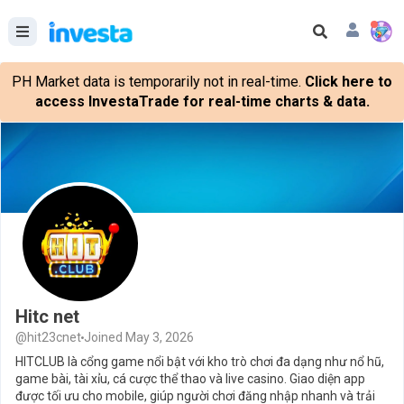
PH Market data is temporarily not in real-time.
Click here to
access InvestaTrade for real-time charts & data.
Hitc net
@hit23cnet
Joined May 3, 2026
HITCLUB là cổng game nổi bật với kho trò chơi đa dạng như nổ hũ,
game bài, tài xỉu, cá cược thể thao và live casino. Giao diện app
được tối ưu cho mobile, giúp người chơi đăng nhập nhanh và trải