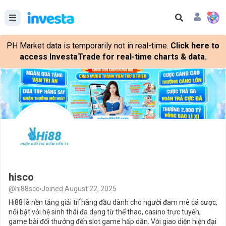
PH Market data is temporarily not in real-time.
Click here to
access InvestaTrade for real-time charts & data.
hisco
@hi88sco
Joined August 22, 2025
Hi88 là nền tảng giải trí hàng đầu dành cho người đam mê cá cược,
nổi bật với hệ sinh thái đa dạng từ thể thao, casino trực tuyến,
game bài đổi thưởng đến slot game hấp dẫn. Với giao diện hiện đại