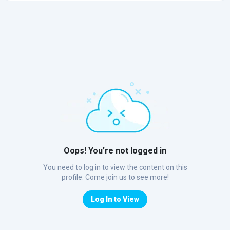
Oops! You’re not logged in
You need to log in to view the content on this
profile. Come join us to see more!
Log In to View