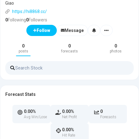
Giao
https://hi8868.cc/
0
Following
0
Followers
Message
Follow
0
0
0
posts
forecasts
photos
Forecast Stats
0.00%
0.00%
0
Avg Win/Lose
Net Profit
Forecasts
0.00%
Hit Rate