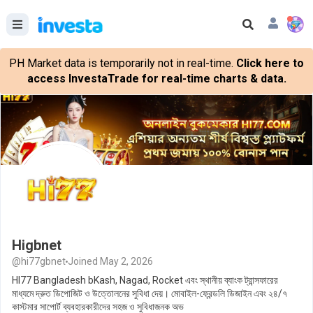
PH Market data is temporarily not in real-time.
Click here to
access InvestaTrade for real-time charts & data.
Higbnet
@hi77gbnet
Joined May 2, 2026
HI77 Bangladesh bKash, Nagad, Rocket এবং স্থানীয় ব্যাংক ট্রান্সফারের
মাধ্যমে দ্রুত ডিপোজিট ও উত্তোলনের সুবিধা দেয়। মোবাইল-ফ্রেন্ডলি ডিজাইন এবং ২৪/৭
কাস্টমার সাপোর্ট ব্যবহারকারীদের সহজ ও সুবিধাজনক অভ