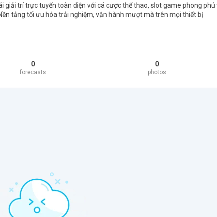
i giải trí trực tuyến toàn diện với cá cược thể thao, slot game phong phú
 Nền tảng tối ưu hóa trải nghiệm, vận hành mượt mà trên mọi thiết bị
0
0
forecasts
photos