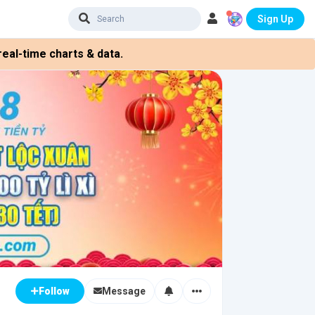
Sign Up
eal-time charts & data.
Message
Follow