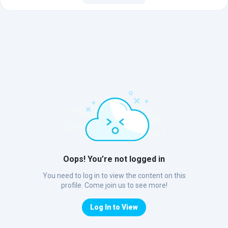
Oops! You’re not logged in
You need to log in to view the content on this
profile. Come join us to see more!
Log In to View