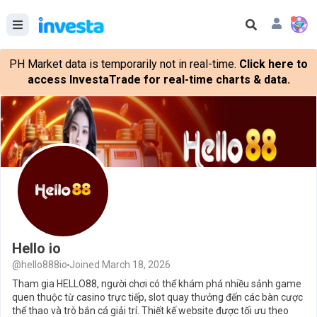
PH Market data is temporarily not in real-time.
Click here to
access InvestaTrade for real-time charts & data.
Hello io
@hello888io
Joined March 18, 2026
Tham gia HELLO88, người chơi có thể khám phá nhiều sảnh game
quen thuộc từ casino trực tiếp, slot quay thưởng đến các bàn cược
thể thao và trò bắn cá giải trí. Thiết kế website được tối ưu theo