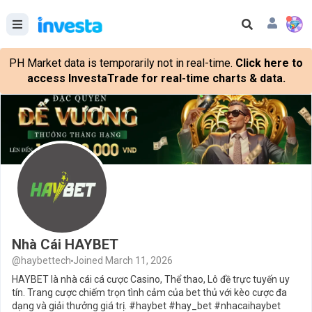
PH Market data is temporarily not in real-time.
Click here to
access InvestaTrade for real-time charts & data.
Nhà Cái HAYBET
@haybettech
Joined March 11, 2026
HAYBET là nhà cái cá cược Casino, Thể thao, Lô đề trực tuyến uy
tín. Trang cược chiếm trọn tình cảm của bet thủ với kèo cược đa
dạng và giải thưởng giá trị. #haybet #hay_bet #nhacaihaybet