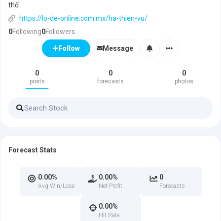
thố
https://lo-de-online.com.mx/ha-thien-vu/
0
Following
0
Followers
Message
Follow
0
0
0
posts
forecasts
photos
Forecast Stats
0.00%
0.00%
0
Avg Win/Lose
Net Profit
Forecasts
0.00%
Hit Rate