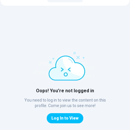
Oops! You’re not logged in
You need to log in to view the content on this
profile. Come join us to see more!
Log In to View