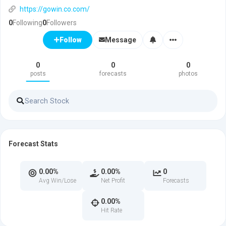
https://gowin.co.com/
0
Following
0
Followers
Message
Follow
0
0
0
posts
forecasts
photos
Forecast Stats
0.00%
0.00%
0
Avg Win/Lose
Net Profit
Forecasts
0.00%
Hit Rate