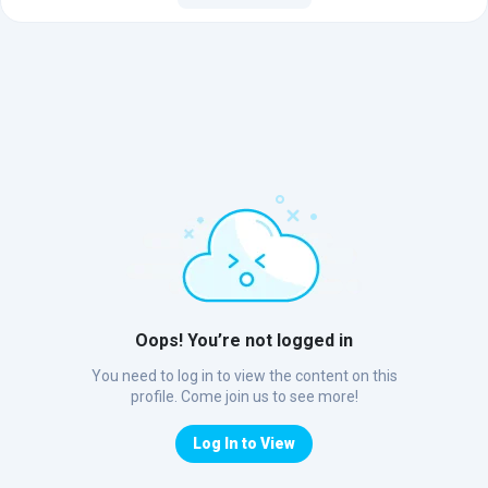
Oops! You’re not logged in
You need to log in to view the content on this
profile. Come join us to see more!
Log In to View