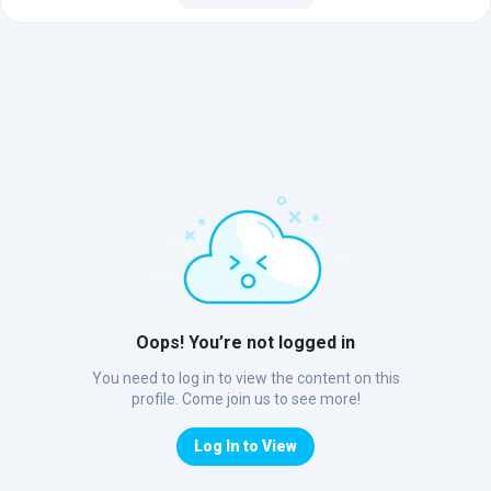
Oops! You’re not logged in
You need to log in to view the content on this
profile. Come join us to see more!
Log In to View