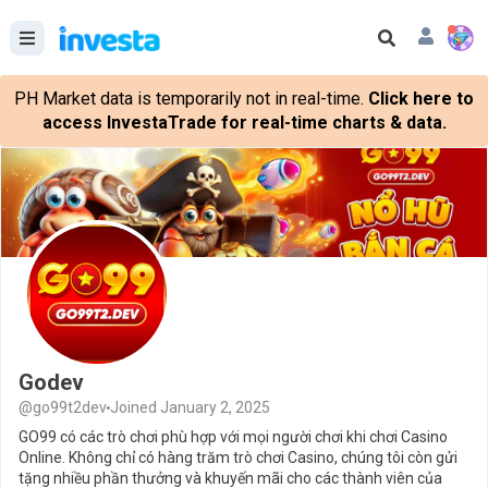
PH Market data is temporarily not in real-time.
Click here to
access InvestaTrade for real-time charts & data.
Godev
@go99t2dev
Joined January 2, 2025
GO99 có các trò chơi phù hợp với mọi người chơi khi chơi Casino
Online. Không chỉ có hàng trăm trò chơi Casino, chúng tôi còn gửi
tặng nhiều phần thưởng và khuyến mãi cho các thành viên của