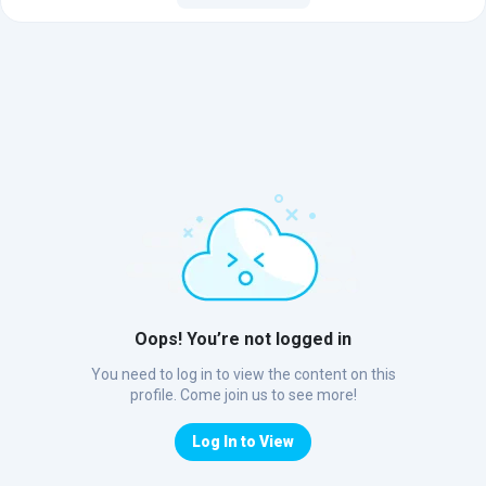
Oops! You’re not logged in
You need to log in to view the content on this
profile. Come join us to see more!
Log In to View