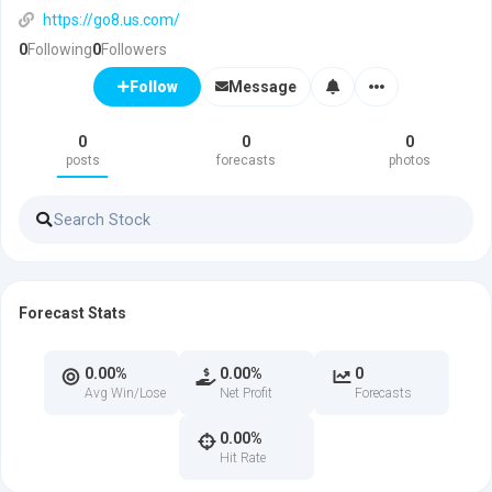
https://go8.us.com/
0
Following
0
Followers
Message
Follow
0
0
0
posts
forecasts
photos
Forecast Stats
0.00%
0.00%
0
Avg Win/Lose
Net Profit
Forecasts
0.00%
Hit Rate