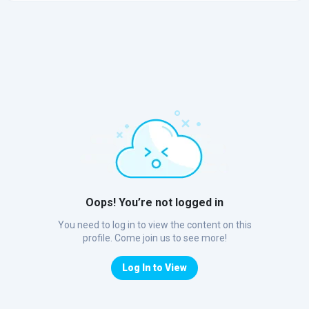
Oops! You’re not logged in
You need to log in to view the content on this
profile. Come join us to see more!
Log In to View