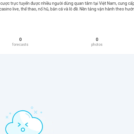
cá cược trực tuyến được nhiều người dùng quan tâm tại Việt Nam, cung cấ
asino live, thể thao, nổ hũ, bắn cá và lô đề. Nền tảng vận hành theo hướ
0
0
forecasts
photos