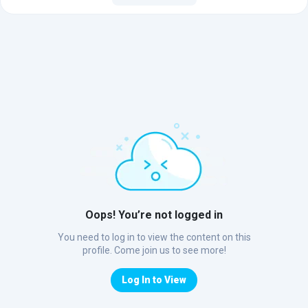
Oops! You’re not logged in
You need to log in to view the content on this
profile. Come join us to see more!
Log In to View