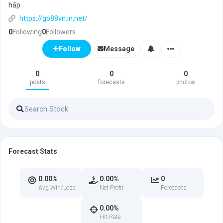
hấp
https://go88vn.in.net/
0
Following
0
Followers
Message
Follow
0
0
0
posts
forecasts
photos
Forecast Stats
0.00%
0.00%
0
Avg Win/Lose
Net Profit
Forecasts
0.00%
Hit Rate