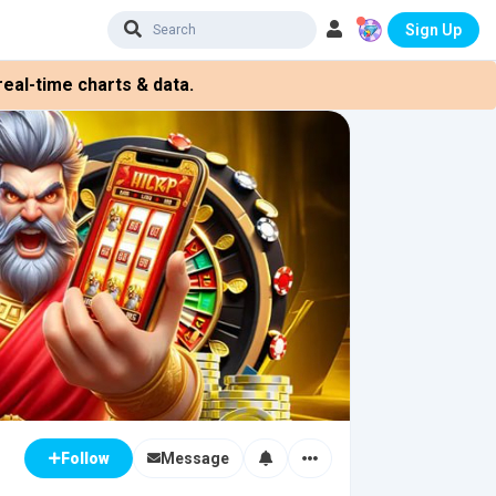
Sign Up
eal-time charts & data.
Message
Follow