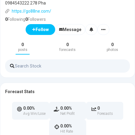
0984543222 278 Pha
https://go88ne.com/
0
Following
0
Followers
Message
Follow
0
0
0
posts
forecasts
photos
Forecast Stats
0.00%
0.00%
0
Avg Win/Lose
Net Profit
Forecasts
0.00%
Hit Rate