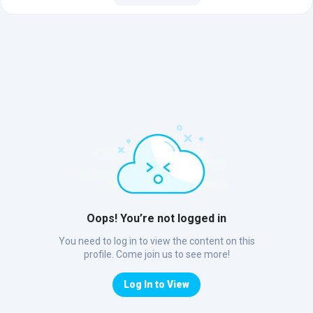
Oops! You’re not logged in
You need to log in to view the content on this
profile. Come join us to see more!
Log In to View