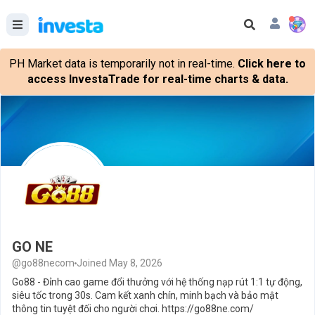
PH Market data is temporarily not in real-time.
Click here to
access InvestaTrade for real-time charts & data.
GO NE
@go88necom
Joined May 8, 2026
Go88 - Đỉnh cao game đổi thưởng với hệ thống nạp rút 1:1 tự động,
siêu tốc trong 30s. Cam kết xanh chín, minh bạch và bảo mật
thông tin tuyệt đối cho người chơi. https://go88ne.com/