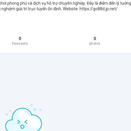
chơi phong phú và dịch vụ hỗ trợ chuyên nghiệp. Đây là điểm đến lý tưởn
 nghiệm giải trí trực tuyến ổn định. Website: https://go88d.jp.net/
0
0
forecasts
photos