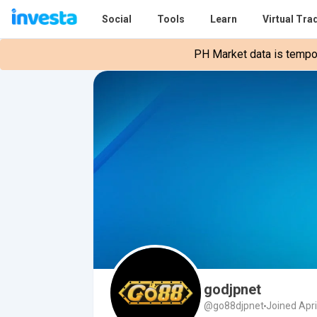
Social
Tools
Learn
Virtual Tra
PH Market data is tempora
godjpnet
@go88djpnet
Joined Apri