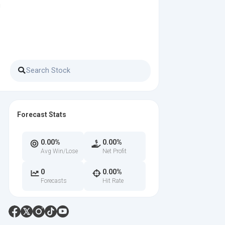
g
Forecast Stats
0.00%
0.00%
Avg Win/Lose
Net Profit
0
0.00%
Forecasts
Hit Rate