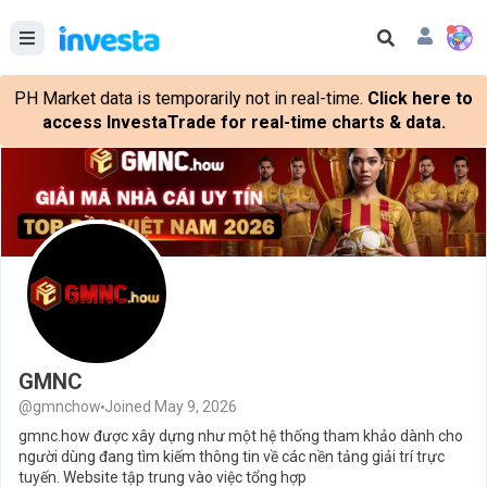
PH Market data is temporarily not in real-time.
Click here to
access InvestaTrade for real-time charts & data.
GMNC
@gmnchow
Joined May 9, 2026
gmnc.how được xây dựng như một hệ thống tham khảo dành cho
người dùng đang tìm kiếm thông tin về các nền tảng giải trí trực
tuyến. Website tập trung vào việc tổng hợp