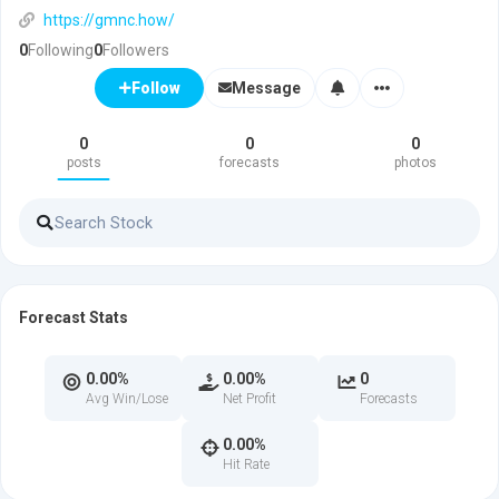
https://gmnc.how/
0
Following
0
Followers
Message
Follow
0
0
0
posts
forecasts
photos
Forecast Stats
0.00%
0.00%
0
Avg Win/Lose
Net Profit
Forecasts
0.00%
Hit Rate