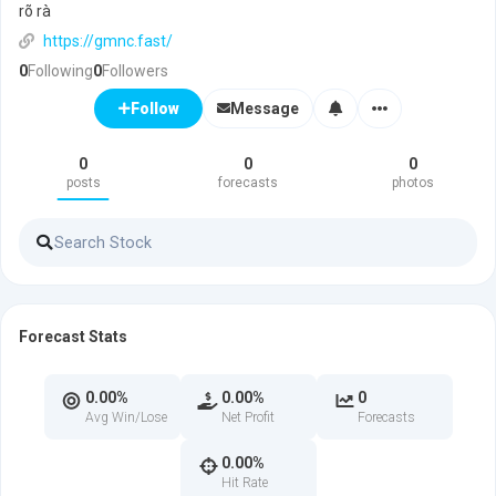
rõ rà
https://gmnc.fast/
0
Following
0
Followers
Message
Follow
0
0
0
posts
forecasts
photos
Forecast Stats
0.00%
0.00%
0
Avg Win/Lose
Net Profit
Forecasts
0.00%
Hit Rate