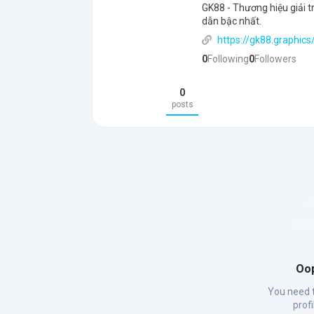
GK88 - Thương hiệu giải tr
dẫn bậc nhất.
https://gk88.graphics
0
Following
0
Followers
0
posts
Oop
You need t
prof