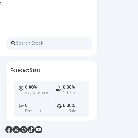
p
Forecast Stats
0.00%
0.00%
Avg Win/Lose
Net Profit
0
0.00%
Forecasts
Hit Rate