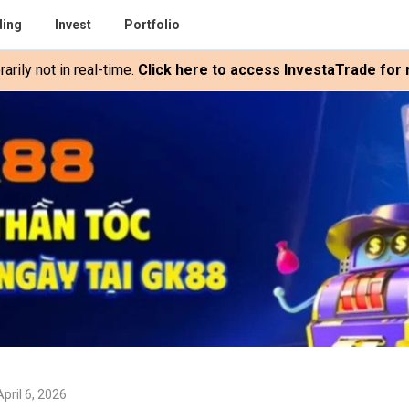
ding
Invest
Portfolio
rily not in real-time.
Click here to access InvestaTrade for r
pril 6, 2026