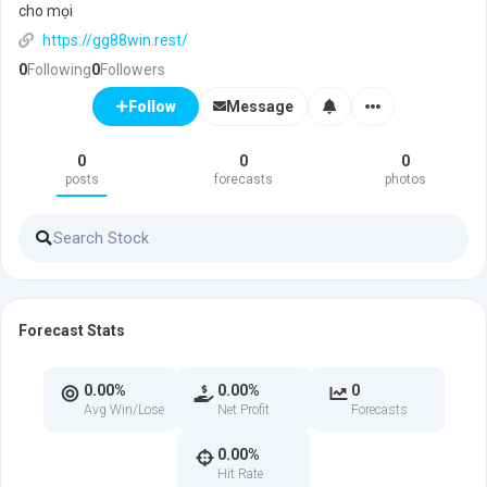
cho mọi
https://gg88win.rest/
0
Following
0
Followers
Message
Follow
0
0
0
posts
forecasts
photos
Forecast Stats
0.00%
0.00%
0
Avg Win/Lose
Net Profit
Forecasts
0.00%
Hit Rate