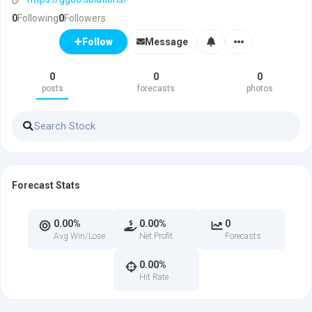
0
Following
0
Followers
Message
Follow
0
0
0
posts
forecasts
photos
Forecast Stats
0.00%
0.00%
0
Avg Win/Lose
Net Profit
Forecasts
0.00%
Hit Rate