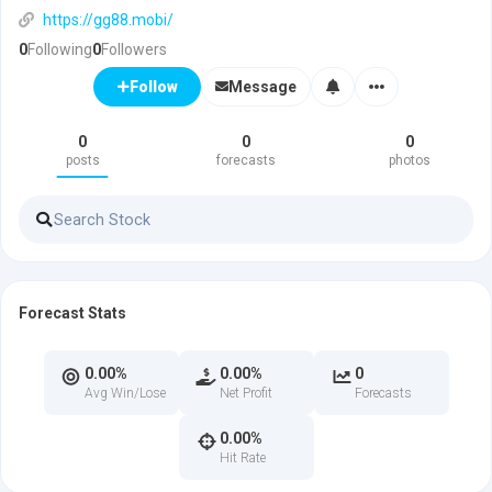
https://gg88.mobi/
0
Following
0
Followers
Message
Follow
0
0
0
posts
forecasts
photos
Forecast Stats
0.00%
0.00%
0
Avg Win/Lose
Net Profit
Forecasts
0.00%
Hit Rate