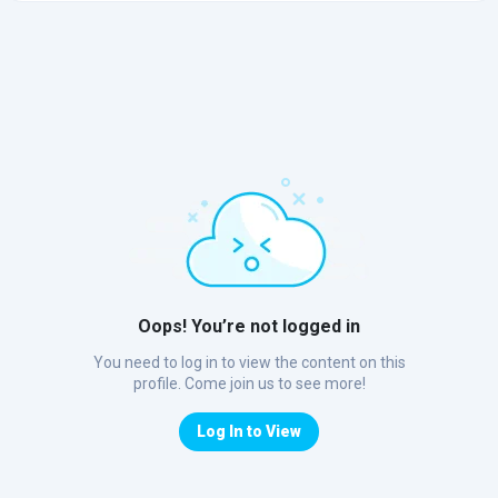
Oops! You’re not logged in
You need to log in to view the content on this
profile. Come join us to see more!
Log In to View