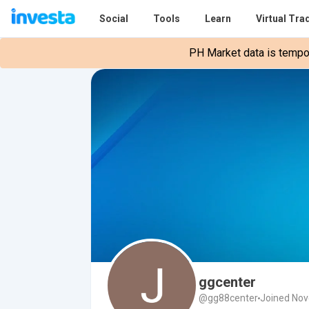
Social
Tools
Learn
Virtual Tra
PH Market data is tempora
ggcenter
@gg88center
Joined Nov