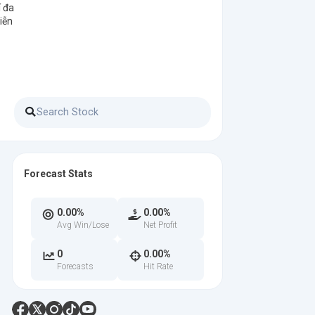
í đa
iễn
Forecast Stats
0.00%
0.00%
Avg Win/Lose
Net Profit
0
0.00%
Forecasts
Hit Rate